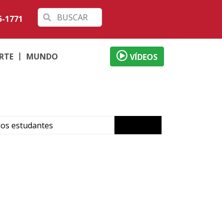
5-1771
RTE
MUNDO
VÍDEOS
dos estudantes
anças
uião Filho