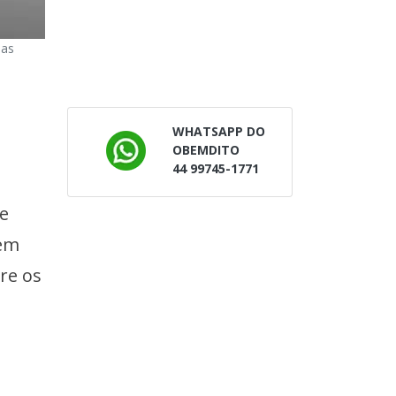
nas
WHATSAPP DO
OBEMDITO
44 99745-1771
de
 em
tre os