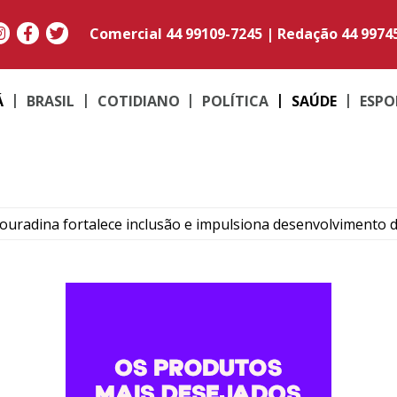
Comercial
44 99109-7245
|
Redação
44 9974
Á
BRASIL
COTIDIANO
POLÍTICA
SAÚDE
ESPO
uradina fortalece inclusão e impulsiona desenvolvimento 
ma e Cruzeiro do Oeste ganham R$ 1 mil no Nota Paraná
onada e mantém fiscalização do piso mínimo; entenda as mud
er todos os suplementos de empresa após irregularidades
riedade termina convenção sem consenso sobre vice de Req