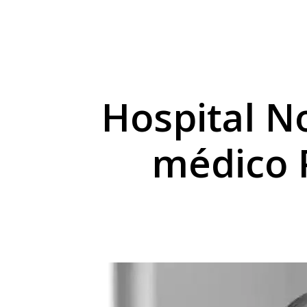
Marialva abre concur
Supermercado Tuka of
O cartunista Marcos 
Hospital N
médico P