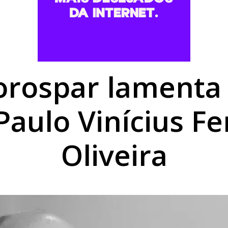
so público na área da saúde com salários de até R$ 17 mil
erece Costela Ripa por R$ 24,49 o quilo
Vaz e a trajetória do icônico Umuaraminha
orospar lamenta
aulo Vinícius Fe
Oliveira