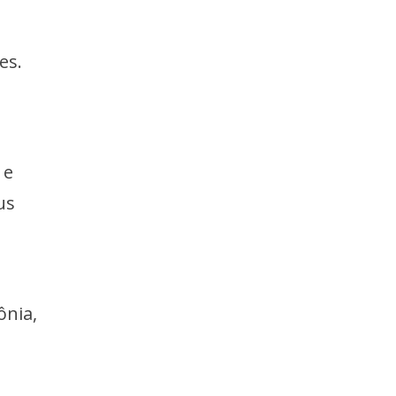
a
es.
s
 e
us
ônia,