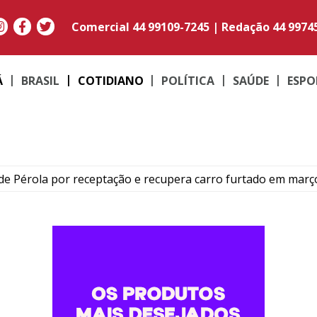
Comercial
44 99109-7245
|
Redação
44 9974
Á
BRASIL
COTIDIANO
POLÍTICA
SAÚDE
ESPO
e Pérola por receptação e recupera carro furtado em març
to do médico Jan Stegmann Filho serão realizados neste s
o suspeito de furtar caminhonetes na região de Umuarama
PM em moto adulterada que acumulava mais de R$ 22 mil em
contram maconha e PM apreende moto adulterada em Perob