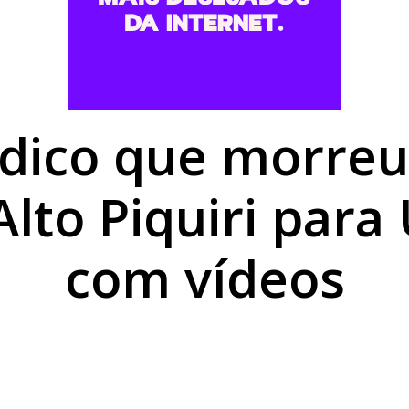
romisso com Goioerê durante a Expo Goio, que começa nest
mais baratos em Umuarama, mas gás de cozinha mantém est
utierrez é aberta no Centro Cultural de Umuarama
dico que morreu
Alto Piquiri pa
com vídeos