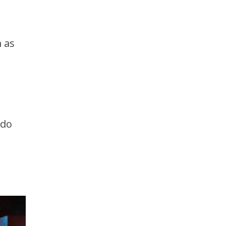
m as
ido