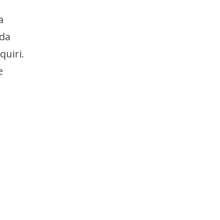
a
ida
quiri.
e