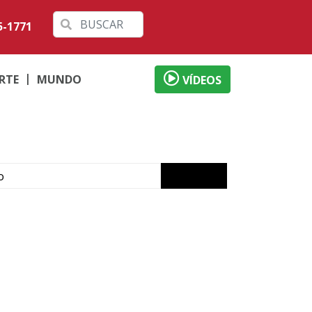
5-1771
RTE
MUNDO
VÍDEOS
o
ábado em Londrina
 débitos
al