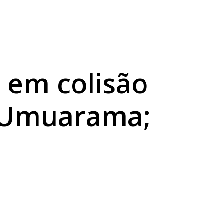
a sexta
abilidade
 em colisão
ra Umuarama;