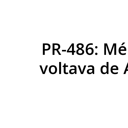
Sicredi reforça comp
Combustíveis ficam 
Exposição de Lucas B
PR-486: Mé
voltava de 