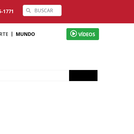
5-1771
RTE
MUNDO
VÍDEOS
ama
26