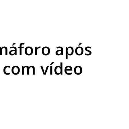
s 20 anos
dos estudantes
máforo após
; com vídeo