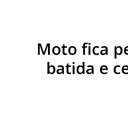
Umuarama volta a re
Casal é preso com 5 
Nova sede da Apae Do
Moto fica 
batida e c