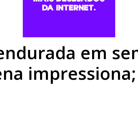
ceber etapa do Campeonato Paranaense de Motocross apó
mil maços de cigarros contrabandeados em Alto Paraíso
uradina fortalece inclusão e impulsiona desenvolvimento 
pendurada em se
ena impressiona