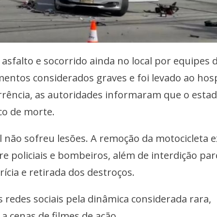
asfalto e socorrido ainda no local por equipes 
mentos considerados graves e foi levado ao hosp
rrência, as autoridades informaram que o esta
co de morte.
 não sofreu lesões. A remoção da motocicleta e
 policiais e bombeiros, além de interdição parc
rícia e retirada dos destroços.
 redes sociais pela dinâmica considerada rara,
a cenas de filmes de ação.