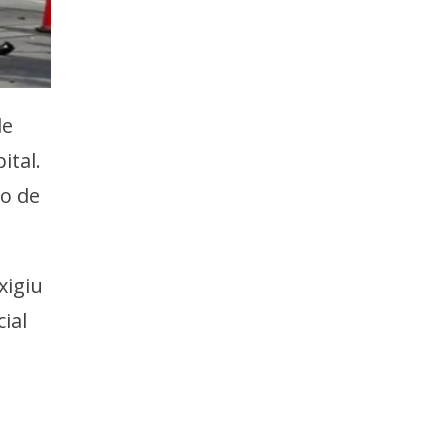
de
ital.
do de
xigiu
ial