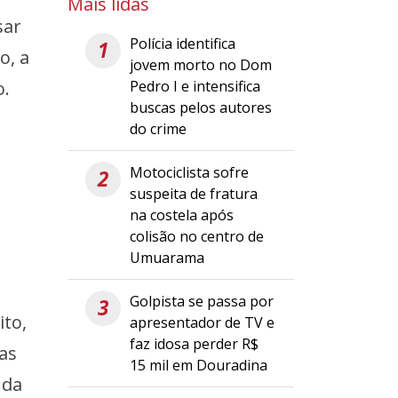
Mais lidas
sar
Polícia identifica
1
o, a
jovem morto no Dom
Pedro I e intensifica
o.
buscas pelos autores
do crime
Motociclista sofre
2
suspeita de fratura
na costela após
colisão no centro de
Umuarama
Golpista se passa por
3
ito,
apresentador de TV e
faz idosa perder R$
as
15 mil em Douradina
 da