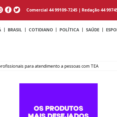
Comercial
44 99109-7245
|
Redação
44 9974
Á
BRASIL
COTIDIANO
POLÍTICA
SAÚDE
ESPO
rofissionais para atendimento a pessoas com TEA
forma digital e elimina processos físicos na Prefeitura
 abuso de vulnerável é preso pela Polícia Civil em Umuar
luna em batida entre automóveis no Centro de Umuarama
unda edição do evento Pérola na Lama para novembro de 20