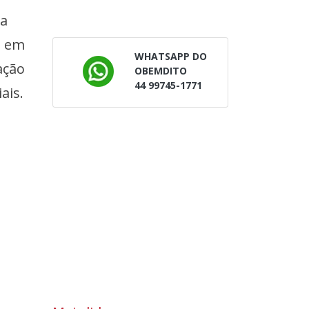
ia
a em
WHATSAPP DO
ação
OBEMDITO
44 99745-1771
ais.