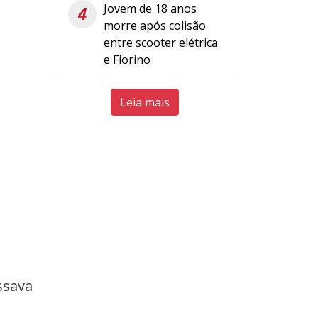
Jovem de 18 anos
4
morre após colisão
entre scooter elétrica
e Fiorino
Leia mais
ssava