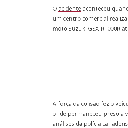
O
acidente
aconteceu quand
um centro comercial reali
moto Suzuki GSX-R1000R atin
A força da colisão fez o veíc
onde permaneceu preso a vá
análises da polícia canaden