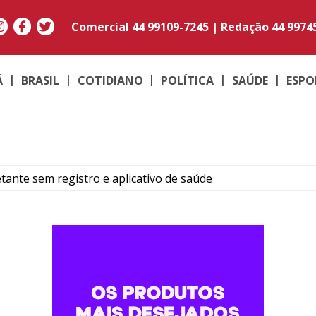
Comercial
44 99109-7245
|
Redação
44 9974
Á
BRASIL
COTIDIANO
POLÍTICA
SAÚDE
ESPO
tante sem registro e aplicativo de saúde
a morte e cinco feridos após passagem de ciclone bomba no 
s no Vestibular de Inverno 2026; Medicina lidera concorrên
o de emagrecedores é alvo de operação em Cruzeiro do Oest
oeste Futsal tem confronto direto contra o Castro na Série 