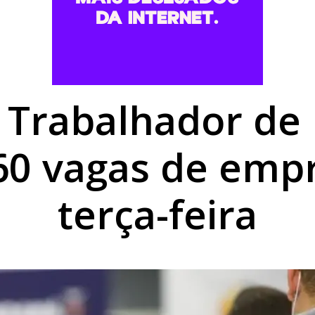
 300 mil imóveis sem energia e provoca destruição no Rio 
 7,0 no Ideb 2025 e supera meta da educação municipal
obras nesta sexta-feira; veja os trechos com intervenções
o Trabalhador d
60 vagas de emp
terça-feira