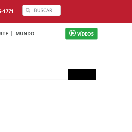
5-1771
RTE
MUNDO
VÍDEOS
RS
cia
e
Bronze