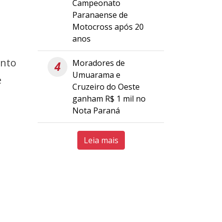
Campeonato
Paranaense de
Motocross após 20
anos
ento
Moradores de
4
Umuarama e
e
Cruzeiro do Oeste
ganham R$ 1 mil no
Nota Paraná
Leia mais