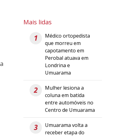
Mais lidas
Médico ortopedista
1
que morreu em
capotamento em
Perobal atuava em
ia
Londrina e
Umuarama
Mulher lesiona a
2
coluna em batida
entre automóveis no
Centro de Umuarama
Umuarama volta a
3
receber etapa do