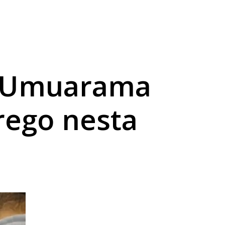
Grande do Sul
e Umuarama
rego nesta