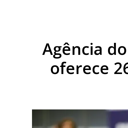
Temporal deixa quase
Perobal alcança nota
PR-323 e BR-272 têm 
Agência d
oferece 2