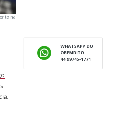
mento na
WHATSAPP DO
OBEMDITO
44 99745-1771
go
es
ia.