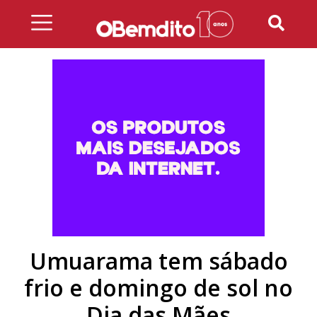
Skip
to
content
Umuarama tem sábado
frio e domingo de sol no
Dia das Mães