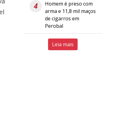
va
Homem é preso com
4
arma e 11,8 mil maços
el
de cigarros em
Perobal
Leia mais