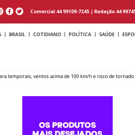
Comercial
44 99109-7245
|
Redação
44 9974
Á
BRASIL
COTIDIANO
POLÍTICA
SAÚDE
ESPO
para temporais, ventos acima de 100 km/h e risco de tornado
ós colisão entre carro e motocicleta no centro de Umuarama
rk garante reconhecimento estadual a Umuarama
,68% em agosto e chega a R$ 496,36 em Umuarama
rofissionais para atendimento a pessoas com TEA