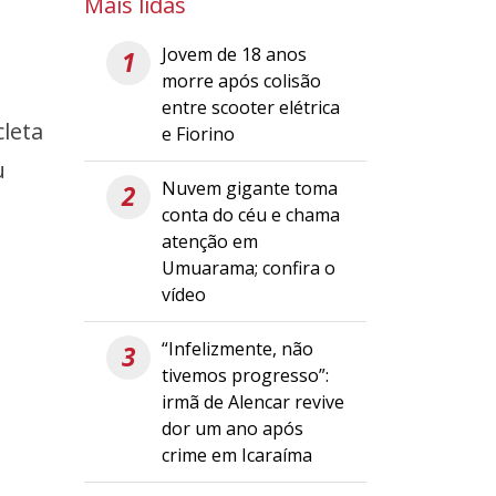
Mais lidas
Jovem de 18 anos
1
morre após colisão
entre scooter elétrica
cleta
e Fiorino
u
Nuvem gigante toma
2
conta do céu e chama
atenção em
Umuarama; confira o
vídeo
“Infelizmente, não
3
tivemos progresso”:
irmã de Alencar revive
dor um ano após
crime em Icaraíma