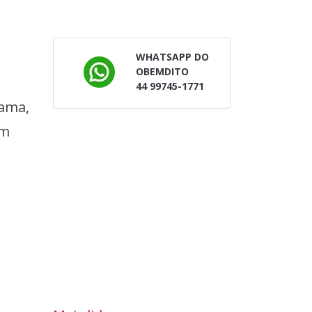
WHATSAPP DO
OBEMDITO
44 99745-1771
rama,
km