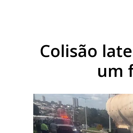
Umuarama lança plata
Homem condenado por
Mulher lesiona a co
Colisão lat
um 