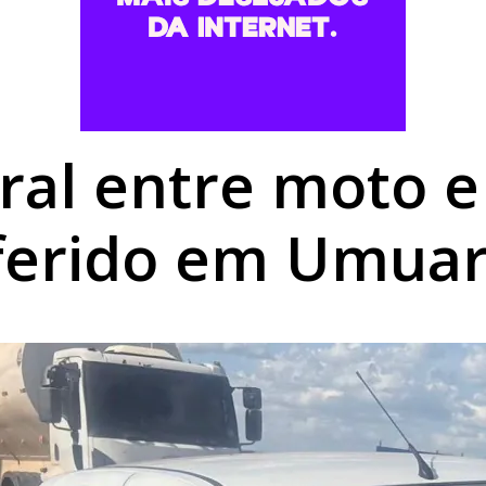
forma digital e elimina processos físicos na Prefeitura
 abuso de vulnerável é preso pela Polícia Civil em Umuar
luna em batida entre automóveis no Centro de Umuarama
eral entre moto e
ferido em Umua