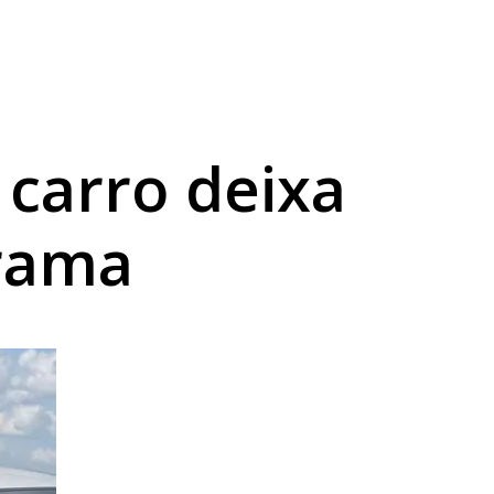
ama
 carro deixa
rama