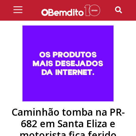
Skip
to
content
Caminhão tomba na PR-
682 em Santa Eliza e
motorista fica ferido