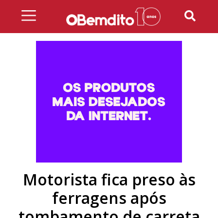
Skip
to
content
Motorista fica preso às
ferragens após
tombamento de carreta