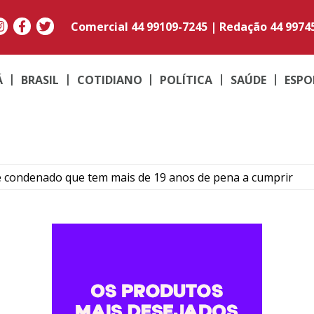
Comercial
44 99109-7245
|
Redação
44 9974
Á
BRASIL
COTIDIANO
POLÍTICA
SAÚDE
ESPO
e condenado que tem mais de 19 anos de pena a cumprir
Umuarama transforma quadradinhos de lã em mantas e am
ma: Família de Alencar afirma que manterá postura mais res
para temporais, ventos acima de 100 km/h e risco de tornado
ós colisão entre carro e motocicleta no centro de Umuarama