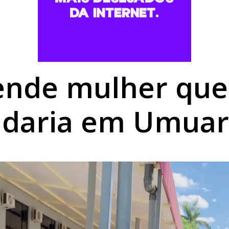
rk garante reconhecimento estadual a Umuarama
,68% em agosto e chega a R$ 496,36 em Umuarama
rofissionais para atendimento a pessoas com TEA
tende mulher que
adaria em Umua