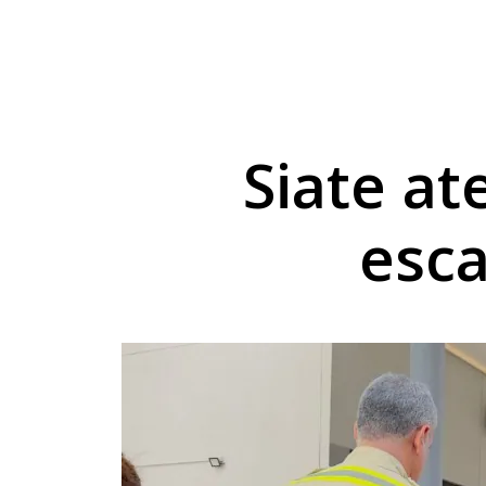
Projeto do TechnoPa
Cesta básica sobe 3
Umuarama capacita p
Siate a
esc