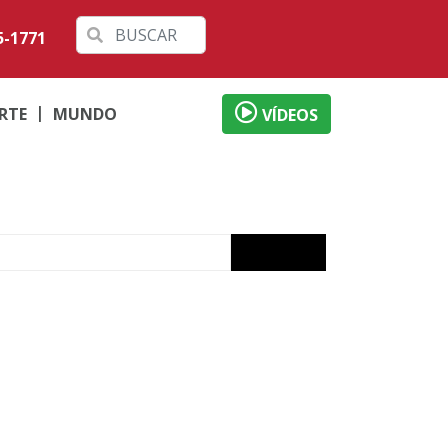
5-1771
RTE
MUNDO
VÍDEOS
izade
ervada