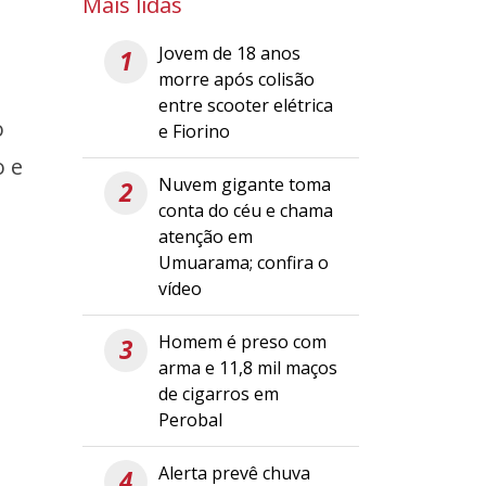
Mais lidas
Jovem de 18 anos
1
morre após colisão
entre scooter elétrica
o
e Fiorino
o e
Nuvem gigante toma
2
conta do céu e chama
atenção em
Umuarama; confira o
vídeo
Homem é preso com
3
arma e 11,8 mil maços
de cigarros em
Perobal
Alerta prevê chuva
4