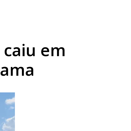
 caiu em
rama