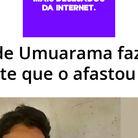
,68% em agosto e chega a R$ 496,36 em Umuarama
rofissionais para atendimento a pessoas com TEA
forma digital e elimina processos físicos na Prefeitura
de Umuarama faz
te que o afastou