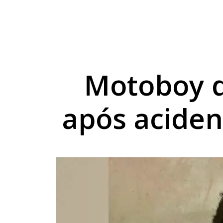
Cesta básica sobe 3
Umuarama capacita p
Umuarama lança plata
Motoboy 
após aciden