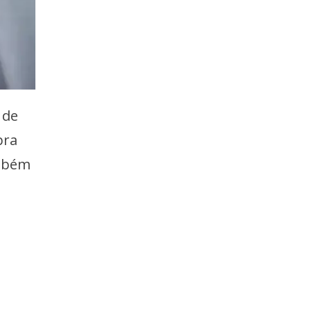
 de
pra
ambém