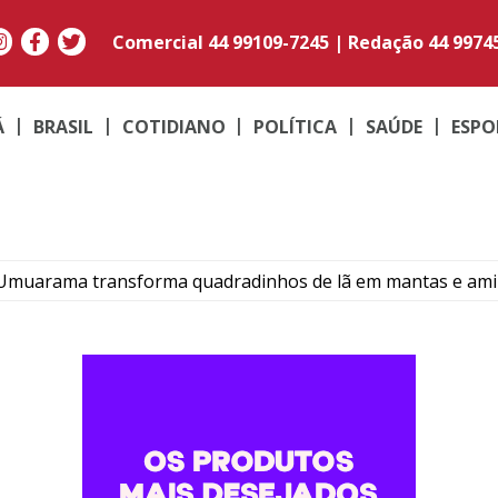
Comercial
44 99109-7245
|
Redação
44 9974
Á
BRASIL
COTIDIANO
POLÍTICA
SAÚDE
ESPO
Umuarama transforma quadradinhos de lã em mantas e am
ma: Família de Alencar afirma que manterá postura mais res
para temporais, ventos acima de 100 km/h e risco de tornado
ós colisão entre carro e motocicleta no centro de Umuarama
rk garante reconhecimento estadual a Umuarama