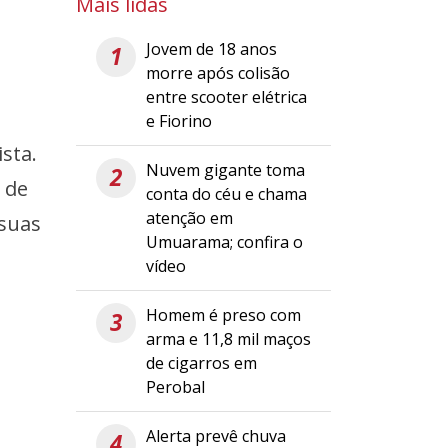
Mais lidas
Jovem de 18 anos
1
morre após colisão
entre scooter elétrica
e Fiorino
sta.
Nuvem gigante toma
2
 de
conta do céu e chama
atenção em
 suas
Umuarama; confira o
vídeo
Homem é preso com
3
arma e 11,8 mil maços
de cigarros em
Perobal
Alerta prevê chuva
4