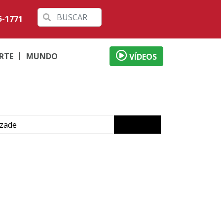
5-1771
RTE
MUNDO
VÍDEOS
izade
ervada