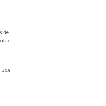
s de
nizar
ajuda
m