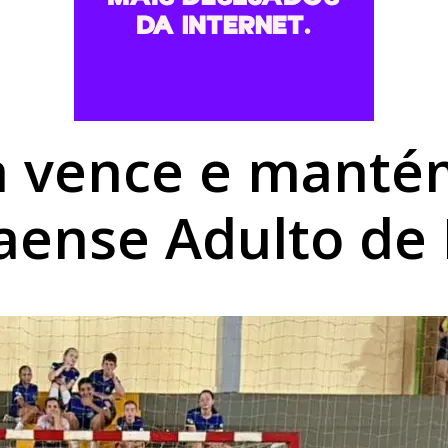
ma: Família de Alencar afirma que manterá postura mais res
para temporais, ventos acima de 100 km/h e risco de tornado
ós colisão entre carro e motocicleta no centro de Umuarama
vence e mantém
aense Adulto de