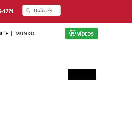
5-1771
RTE
MUNDO
VÍDEOS
 Alves
izade