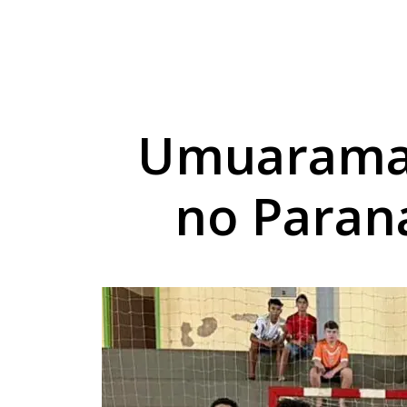
Homicídios em Icaraí
Sul entra em alerta 
Idoso fica ferido ap
Umuarama 
no Paran