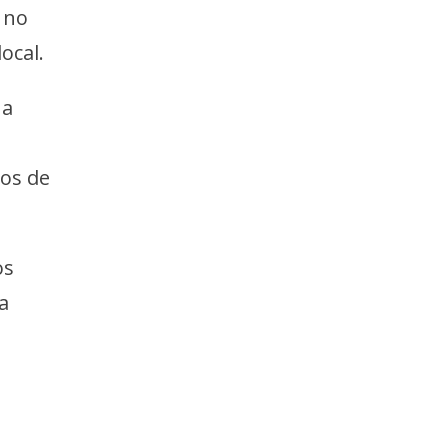
 no
ocal.
 a
sos de
os
a