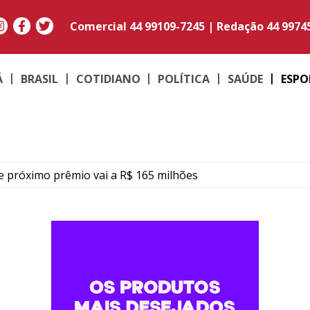
Comercial
44 99109-7245
|
Redação
44 9974
Á
BRASIL
COTIDIANO
POLÍTICA
SAÚDE
ESPO
 próximo prêmio vai a R$ 165 milhões
oubam carga de cigarros na BR-272 entre Iporã e Francisco
gado faz mulher perder R$ 6,2 mil em Umuarama
e condenado que tem mais de 19 anos de pena a cumprir
Umuarama transforma quadradinhos de lã em mantas e am