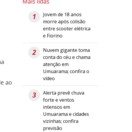
Mais lidas
Jovem de 18 anos
1
morre após colisão
entre scooter elétrica
e Fiorino
Nuvem gigante toma
2
conta do céu e chama
ma
atenção em
Umuarama; confira o
vídeo
de ao
Alerta prevê chuva
3
forte e ventos
intensos em
Umuarama e cidades
vizinhas; confira
previsão